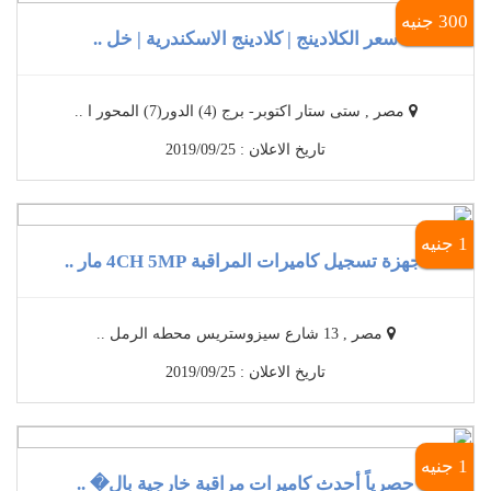
300 جنيه
سعر الكلادينج | كلادينج الاسكندرية | خل ..
مصر , ستى ستار اكتوبر- برج (4) الدور(7) المحور ا ..
تاريخ الاعلان : 2019/09/25
1 جنيه
أجهزة تسجيل كاميرات المراقبة 4CH 5MP مار ..
مصر , 13 شارع سيزوستريس محطه الرمل ..
تاريخ الاعلان : 2019/09/25
1 جنيه
حصرياً أحدث كاميرات مراقبة خارجية بال� ..