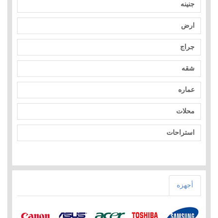
جنينه
ارض
جراج
شقه
عماره
محلات
استراحات
أجهزه