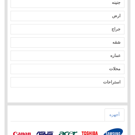
جنينه
ارض
جراج
شقه
عماره
محلات
استراحات
أجهزه