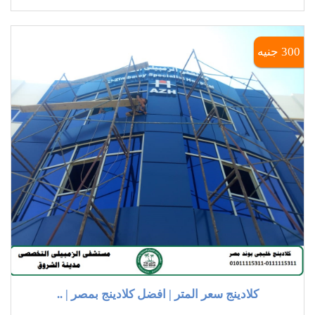
300 جنيه
كلادينج سعر المتر | افضل كلادينج بمصر | ..