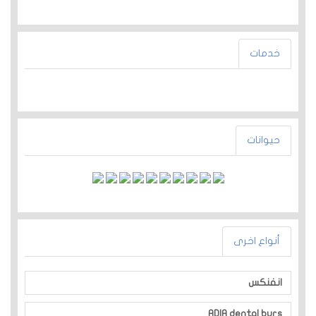
خدمات
حيوانات
أنواع اخرى
انفنكس
ADIA dental burs