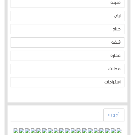
جنينه
ارض
جراج
شقه
عماره
محلات
استراحات
أجهزه