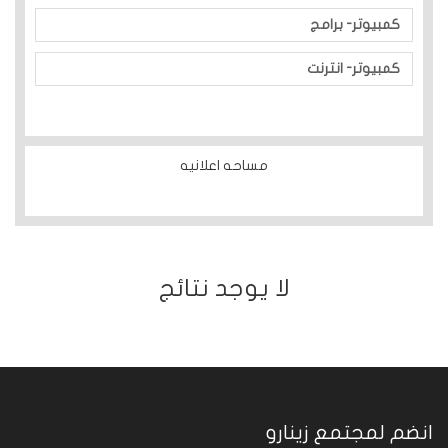
كمبيوتر- برامج
كمبيوتر- انترنت
مساحه اعلانيه
ﻻ يوجد نتائج
انضم لمجتمع زينارو