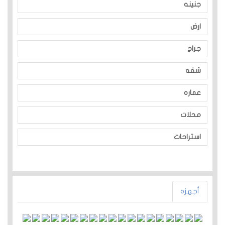
جنينه
ارض
جراج
شقه
عماره
محلات
استراحات
أجهزه