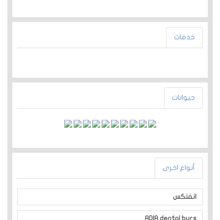
خدمات
حيوانات
أنواع اخرى
انفنكس
ADIA dental burs