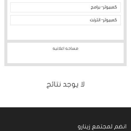
كمبيوتر- برامج
كمبيوتر- انترنت
مساحه اعلانيه
ﻻ يوجد نتائج
انضم لمجتمع زينارو