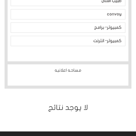
طبيب اسنان
convoy
كمبيوتر- برامج
كمبيوتر- انترنت
مساحه اعلانيه
ﻻ يوجد نتائج