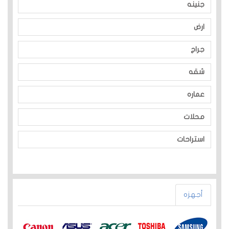
جنينه
ارض
جراج
شقه
عماره
محلات
استراحات
أجهزه