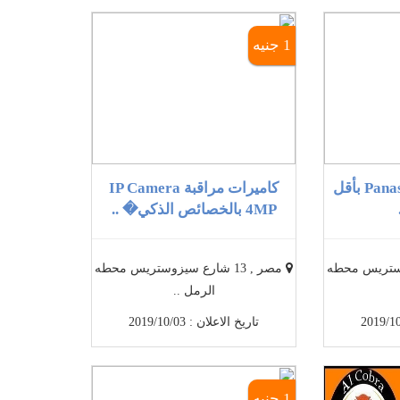
1 جنيه
أفضل سنترال Panasonic بأقل
كاميرات مراقبة IP Camera
4MP بالخصائص الذكي� ..
سيزوستريس محطه
مصر , 13 شارع سيزوستريس محطه
الرمل ..
تاريخ الاعلان : 2019/10/03
1 جنيه