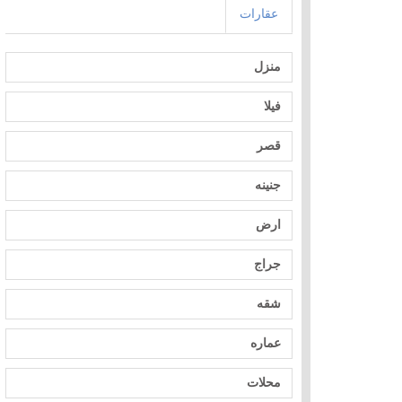
عقارات
منزل
فيلا
قصر
جنينه
ارض
جراج
شقه
عماره
محلات