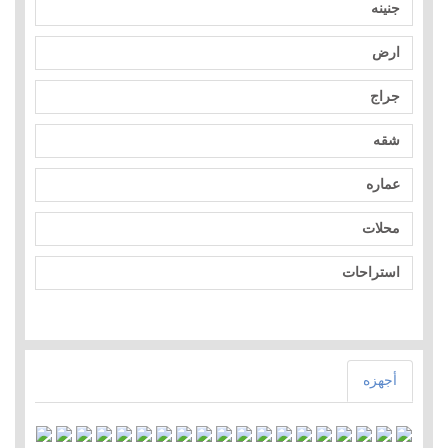
جنينه
ارض
جراج
شقه
عماره
محلات
استراحات
أجهزه