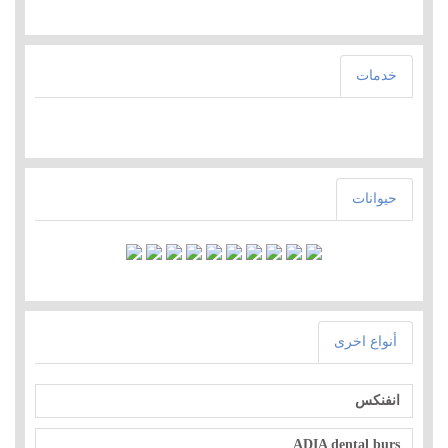
خدمات
حيوانات
أنواع اخرى
انفنكس
ADIA dental burs