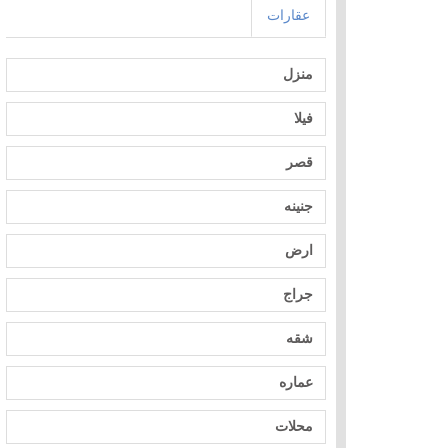
عقارات
منزل
فيلا
قصر
جنينه
ارض
جراج
شقه
عماره
محلات