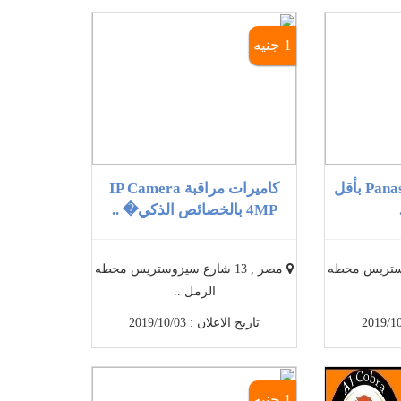
1 جنيه
أفضل سنترال Panasonic بأقل
كاميرات مراقبة IP Camera
4MP بالخصائص الذكي� ..
سيزوستريس محطه
مصر , 13 شارع سيزوستريس محطه
الرمل ..
تاريخ الاعلان : 2019/10/03
1 جنيه