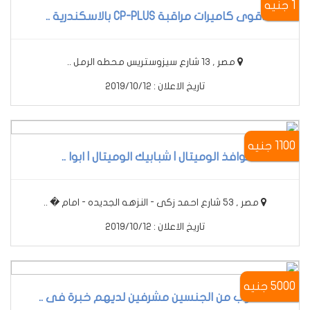
1 جنيه
أقوى كاميرات مراقبة CP-PLUS بالاسكندرية ..
مصر , 13 شارع سيزوستريس محطه الرمل ..
تاريخ الاعلان : 2019/10/12
1100 جنيه
نوافذ الوميتال | شبابيك الوميتال | ابوا ..
مصر , 53 شارع احمد زكى - النزهه الجديده - امام � ..
تاريخ الاعلان : 2019/10/12
5000 جنيه
مطلوب من الجنسين مشرفين لديهم خبرة فى ..