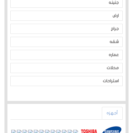
جنينه
ارض
جراج
شقه
عماره
محلات
استراحات
أجهزه