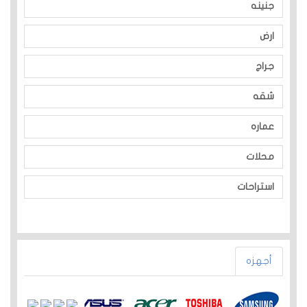
جنينه
ارض
جراج
شقه
عماره
محلات
استراحات
أجهزه