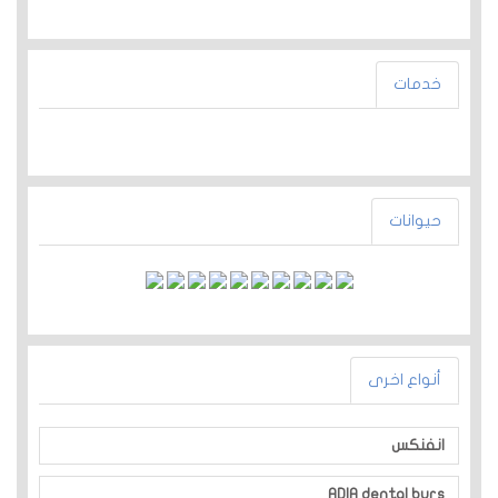
خدمات
حيوانات
أنواع اخرى
انفنكس
ADIA dental burs