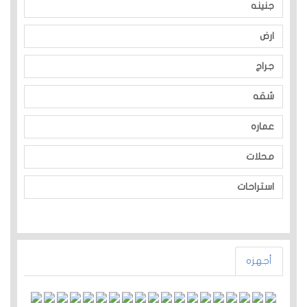
جنينه
ارض
جراج
شقه
عماره
محلات
استراحات
أجهزه