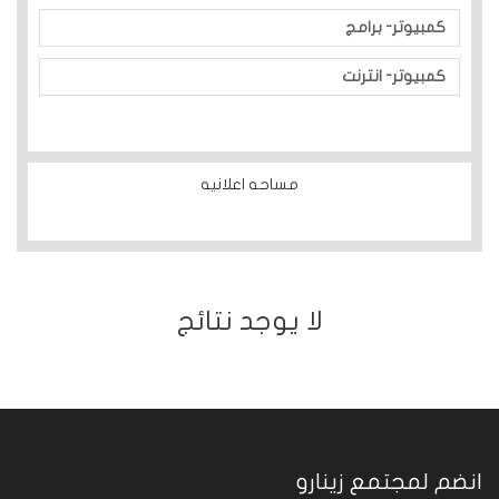
كمبيوتر- برامج
كمبيوتر- انترنت
مساحه اعلانيه
ﻻ يوجد نتائج
انضم لمجتمع زينارو