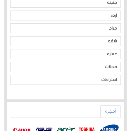
جنينه
ارض
جراج
شقه
عماره
محلات
استراحات
أجهزه