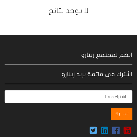
ﻻ يوجد نتائج
انضم لمجتمع زينارو
اشترك فى قائمة بريد زينارو