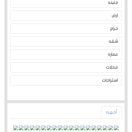
جنينه
ارض
جراج
شقه
عماره
محلات
استراحات
أجهزه