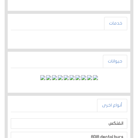
خدمات
حيوانات
أنواع اخرى
انفنكس
ADIA dental burs