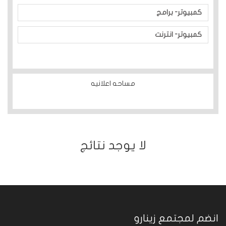
كمبيوتر- برامج
كمبيوتر- انترنت
مساحه اعلانيه
ﻻ يوجد نتائج
انضم لمجتمع زينارو