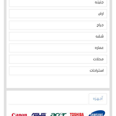
جنينه
ارض
جراج
شقه
عماره
محلات
استراحات
أجهزه