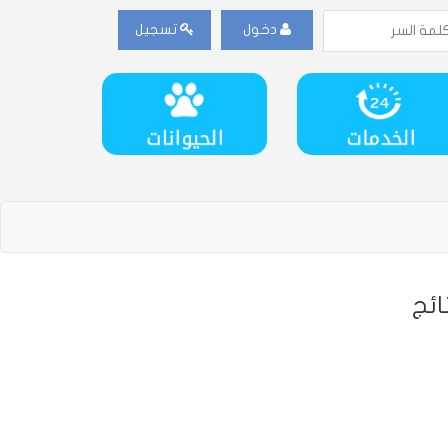
دخول
تسجيل
ائج