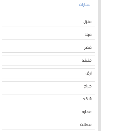
عقارات
منزل
فيلا
قصر
جنينه
ارض
جراج
شقه
عماره
محلات