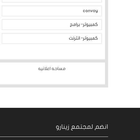
convoy
كمبيوتر- برامج
كمبيوتر- انترنت
مساحه اعلانيه
انضم لمجتمع زينارو