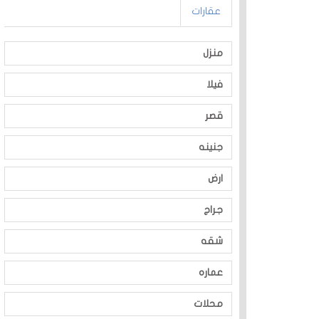
عقارات
منزل
فيلا
قصر
جنينه
ارض
جراج
شقه
عماره
محلات