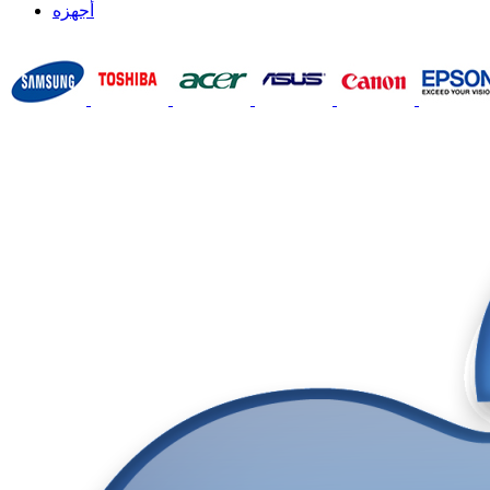
أجهزه