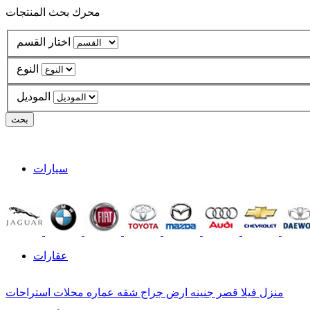
محرك بحث المنتجات
اختار القسم
النوع
الموديل
سيارات
عقارات
منزل
فيلا
قصر
جنينه
ارض
جراج
شقه
عماره
محلات
استراحات